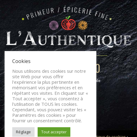
Cookies
05 56 78 48 20
Nous utilisons des cookies sur notre
site Web pour vous offrir
24 Rue Montesquieu, 33650 La Brède
l'expérience la plus pertinente en
mémorisant vos préférences et en
répétant vos visites. En cliquant sur «
Tout accepter », vous consentez à
l'utilisation de TOUS les cookies.
Cependant, vous pouvez visiter les «
Paramètres des cookies » pour
fournir un consentement contrôlé.
Réglage
Tout accepter
Réalisation : Digital Mate
•
Mentions légales
•
Politique de cookies
•